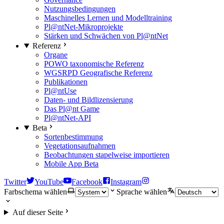
Nutzungsbedingungen
Maschinelles Lernen und Modelltraining
Pl@ntNet-Mikroprojekte
Stärken und Schwächen von Pl@ntNet
Referenz
Organe
POWO taxonomische Referenz
WGSRPD Geografische Referenz
Publikationen
Pl@ntUse
Daten- und Bildlizensierung
Das Pl@nt Game
Pl@ntNet-API
Beta
Sortenbestimmung
Vegetationsaufnahmen
Beobachtungen stapelweise importieren
Mobile App Beta
Twitter
YouTube
Facebook
Instagram
Farbschema wählen
Sprache wählen
Auf dieser Seite