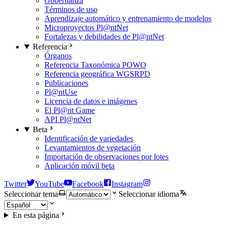
Gobernanza
Términos de uso
Aprendizaje automático y entrenamiento de modelos
Microproyectos Pl@ntNet
Fortalezas y debilidades de Pl@ntNet
Referencia
Órganos
Referencia Taxonómica POWO
Referencia geográfica WGSRPD
Publicaciones
Pl@ntUse
Licencia de datos e imágenes
El Pl@nt Game
API Pl@ntNet
Beta
Identificación de variedades
Levantamientos de vegetación
Importación de observaciones por lotes
Aplicación móvil beta
Twitter
YouTube
Facebook
Instagram
Seleccionar tema
Seleccionar idioma
En esta página