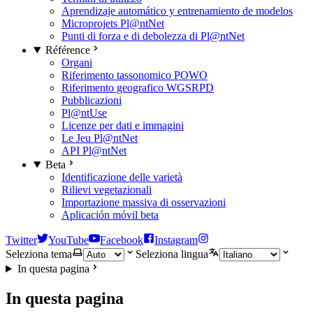
Aprendizaje automático y entrenamiento de modelos
Microprojets Pl@ntNet
Punti di forza e di debolezza di Pl@ntNet
Référence
Organi
Riferimento tassonomico POWO
Riferimento geografico WGSRPD
Pubblicazioni
Pl@ntUse
Licenze per dati e immagini
Le Jeu Pl@ntNet
API Pl@ntNet
Beta
Identificazione delle varietà
Rilievi vegetazionali
Importazione massiva di osservazioni
Aplicación móvil beta
Twitter
YouTube
Facebook
Instagram
Seleziona tema
Seleziona lingua
In questa pagina
In questa pagina