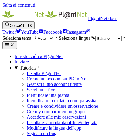
Salta ai contenuti
Pl@ntNet docs
Cerca
Ctrl
K
Twitter
YouTube
Facebook
Instagram
Seleziona tema
Seleziona lingua
Introducción a Pl@ntNet
Iniziare
Tutoriels
Installa Pl@ntNet
Creare un account su Pl@ntNet
Gestisci il tuo account utente
Scegli una flora
Identificare una pianta
Identifica una malattia o un parassita
Creare e condividere un'osservazione
Crear y compartir en un grupo
Accedere alle mie osservazioni
Installare la modalità offline/integrata
Modificare la lingua dell'app
Segnala un bug