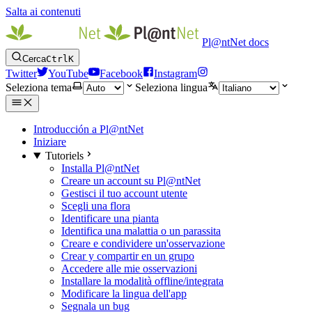
Salta ai contenuti
Pl@ntNet docs
Cerca
Ctrl
K
Twitter
YouTube
Facebook
Instagram
Seleziona tema
Seleziona lingua
Introducción a Pl@ntNet
Iniziare
Tutoriels
Installa Pl@ntNet
Creare un account su Pl@ntNet
Gestisci il tuo account utente
Scegli una flora
Identificare una pianta
Identifica una malattia o un parassita
Creare e condividere un'osservazione
Crear y compartir en un grupo
Accedere alle mie osservazioni
Installare la modalità offline/integrata
Modificare la lingua dell'app
Segnala un bug