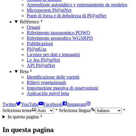
Aprendizaje automático y entrenamiento de modelos
Microprojets Pl@ntNet
Punti di forza e di debolezza di Pl@ntNet
Référence
Organi
Riferimento tassonomico POWO
Riferimento geografico WGSRPD
Pubblicazioni
Pl@ntUse
Licenze per dati e immagini
Le Jeu Pl@ntNet
API Pl@ntNet
Beta
Identificazione delle varietà
Rilievi vegetazionali
Importazione massiva di osservazioni
Aplicación móvil beta
Twitter
YouTube
Facebook
Instagram
Seleziona tema
Seleziona lingua
In questa pagina
In questa pagina