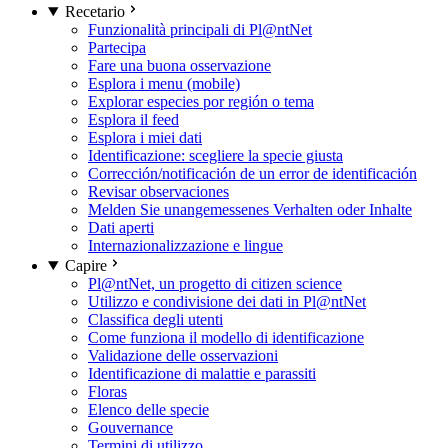
Recetario
Funzionalità principali di Pl@ntNet
Partecipa
Fare una buona osservazione
Esplora i menu (mobile)
Explorar especies por región o tema
Esplora il feed
Esplora i miei dati
Identificazione: scegliere la specie giusta
Corrección/notificación de un error de identificación
Revisar observaciones
Melden Sie unangemessenes Verhalten oder Inhalte
Dati aperti
Internazionalizzazione e lingue
Capire
Pl@ntNet, un progetto di citizen science
Utilizzo e condivisione dei dati in Pl@ntNet
Classifica degli utenti
Come funziona il modello di identificazione
Validazione delle osservazioni
Identificazione di malattie e parassiti
Floras
Elenco delle specie
Gouvernance
Termini di utilizzo