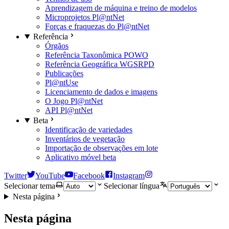
Aprendizagem de máquina e treino de modelos
Microprojetos Pl@ntNet
Forças e fraquezas do Pl@ntNet
Referência
Órgãos
Referência Taxonômica POWO
Referência Geográfica WGSRPD
Publicações
Pl@ntUse
Licenciamento de dados e imagens
O Jogo Pl@ntNet
API Pl@ntNet
Beta
Identificação de variedades
Inventários de vegetação
Importação de observações em lote
Aplicativo móvel beta
Twitter
YouTube
Facebook
Instagram
Selecionar tema
Selecionar língua
Nesta página
Nesta página