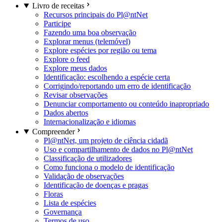
Livro de receitas
Recursos principais do Pl@ntNet
Participe
Fazendo uma boa observação
Explorar menus (telemóvel)
Explore espécies por região ou tema
Explore o feed
Explore meus dados
Identificação: escolhendo a espécie certa
Corrigindo/reportando um erro de identificação
Revisar observações
Denunciar comportamento ou conteúdo inapropriado
Dados abertos
Internacionalização e idiomas
Compreender
Pl@ntNet, um projeto de ciência cidadã
Uso e compartilhamento de dados no Pl@ntNet
Classificação de utilizadores
Como funciona o modelo de identificação
Validação de observações
Identificação de doenças e pragas
Floras
Lista de espécies
Governança
Termos de uso