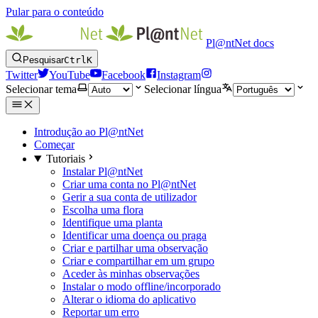
Pular para o conteúdo
Pl@ntNet docs
Pesquisar
Ctrl
K
Twitter
YouTube
Facebook
Instagram
Selecionar tema
Selecionar língua
Introdução ao Pl@ntNet
Começar
Tutoriais
Instalar Pl@ntNet
Criar uma conta no Pl@ntNet
Gerir a sua conta de utilizador
Escolha uma flora
Identifique uma planta
Identificar uma doença ou praga
Criar e partilhar uma observação
Criar e compartilhar em um grupo
Aceder às minhas observações
Instalar o modo offline/incorporado
Alterar o idioma do aplicativo
Reportar um erro